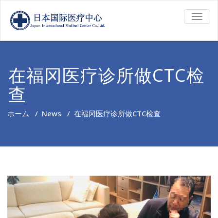
TOGG
NAVIG
在福冈医疗诊所做CTC检
查
ホーム
/
News
/
在福冈医疗诊所做CTC检查